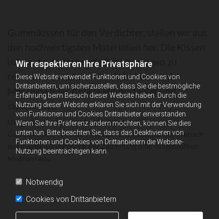
Gummikissen für den Verdichter, stellen wir aus
den hochwertigsten Materialien her. Die Kissen
haben die Aufgabe, die Schwingungen zu
Wir respektieren Ihre Privatsphäre
reduzieren, wodurch das Arbeiten mit der
Diese Website verwendet Funktionen und Cookies von
Drittanbietern, um sicherzustellen, dass Sie die bestmögliche
Maschine oder Anlage komfortabler und
Erfahrung beim Besuch dieser Website haben. Durch die
sicherer ist.
Nutzung dieser Website erklären Sie sich mit der Verwendung
von Funktionen und Cookies Drittanbieter einverstanden.
Unser Angebot umfasst viele Arten und Typen von
Wenn Sie Ihre Präferenz ändern möchten, können Sie dies
unten tun. Bitte beachten Sie, dass das Deaktivieren von
Gummikissen. Wir führen Sonderbestellungen auf Wunsch
Funktionen und Cookies von Drittanbietern die Website-
des Kunden direkt nach der Zeichnung oder beigestellten
Nutzung beeinträchtigen kann.
Mustern aus.
Notwendig
Cookies von Drittanbietern