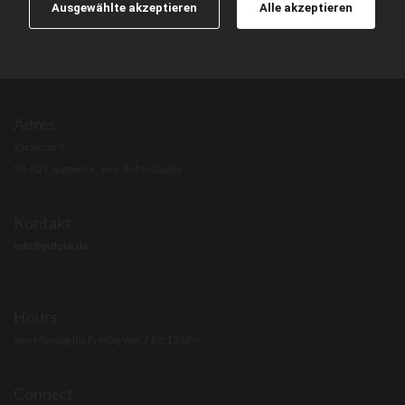
Ausgewählte akzeptieren
Alle akzeptieren
Adres
Zarzecze 9
58-321 Jugowice, woj. dolnośląskie
Kontakt
info@gufote.de
Hours
von Montag bis Freitag von 7 bis 15 Uhr
Connect